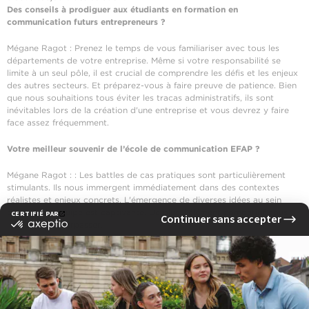
Des conseils à prodiguer aux étudiants en formation en
communication futurs entrepreneurs ?
Mégane Ragot : Prenez le temps de vous familiariser avec tous les
départements de votre entreprise. Même si votre responsabilité se
limite à un seul pôle, il est crucial de comprendre les défis et les enjeux
des autres secteurs. Et préparez-vous à faire preuve de patience. Bien
que nous souhaitions tous éviter les tracas administratifs, ils sont
inévitables lors de la création d'une entreprise et vous devrez y faire
face assez fréquemment.
Votre meilleur souvenir de l’école de communication EFAP ?
Mégane Ragot : : Les battles de cas pratiques sont particulièrement
stimulants. Ils nous immergent immédiatement dans des contextes
réalistes et enjeux concrets. L'émergence de diverses idées au sein
d'une seule équipe est captivante. De plus, l'élément compétitif nous
incite à nous surpasser.
Merci à Mégane Ragot pour son témoignage, et tous nos vœux de
réussite avec Second Step !