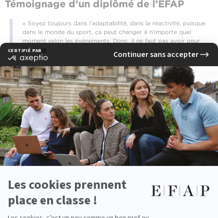
Témoignage d’un diplômé de l’EFAP
« Soyez toujours dans l'adaptabilité, dans la réactivité, puisque
dans le monde du sport, ça peut changer à n'importe quel
moment selon les événements. Donc, il ne faut pas avoir peur
du changement. »
— Noémie, chargée de mission programme fidélité de
l’Olympique de Marseille
Comment devenir consultant sportif
L’accès au métier de consultant sportif passe généralement par une
formation Bac +5 en communication, marketing ou management du
sport.
À l’EFAP, le parcours idéal repose sur 4 années généralistes,
permettant d’acquérir une culture solide en communication, stratégie,
digital et management, suivies d’un
MBA spécialisé en Sport Business
& Communication
. Cette spécialisation en dernière année offre une
compréhension approfondie des enjeux économiques, médiatiques et
événementiels du sport, tout en favorisant une forte
professionnalisation grâce aux stages, projets concrets et interventions
de professionnels du secteur.