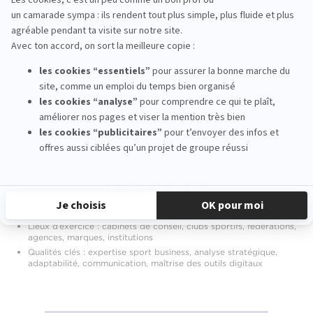
Évolutions de carrière
Après quelques années d’expérience, un consultant sportif peut évoluer
vers des postes tels que :
Responsable marketing ou communication sportive
Directeur de projet sport business
Responsable partenariats ou sponsoring
Organisateur d’évènements sportifs
Fonctions stratégiques au sein de clubs, ligues ou grandes
marques
Fiche pratique
Salaire débutant : entre 30 000 et 40 000 € brut/an
Lieux d’exercice : cabinets de conseil, clubs sportifs, fédérations,
agences, marques, institutions
Qualités clés : expertise sport business, analyse stratégique,
adaptabilité, communication, maîtrise des outils digitaux