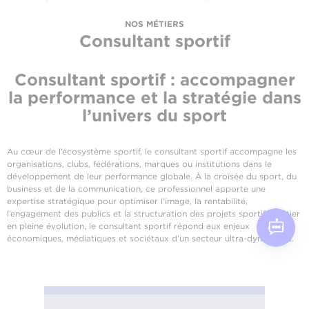
NOS MÉTIERS
Consultant sportif
Consultant sportif : accompagner
la performance et la stratégie dans
l’univers du sport
Au cœur de l’écosystème sportif, le consultant sportif accompagne les
organisations, clubs, fédérations, marques ou institutions dans le
développement de leur performance globale. À la croisée du sport, du
business et de la communication, ce professionnel apporte une
expertise stratégique pour optimiser l’image, la rentabilité,
l’engagement des publics et la structuration des projets sportifs. Métier
en pleine évolution, le consultant sportif répond aux enjeux
économiques, médiatiques et sociétaux d’un secteur ultra-dynamique.