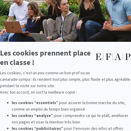
certifié par l’Etat
Durant les 5 année
apprennent les fo
marketing en les m
ou études de cas q
comme point culmi
communication et 
futurs responsabl