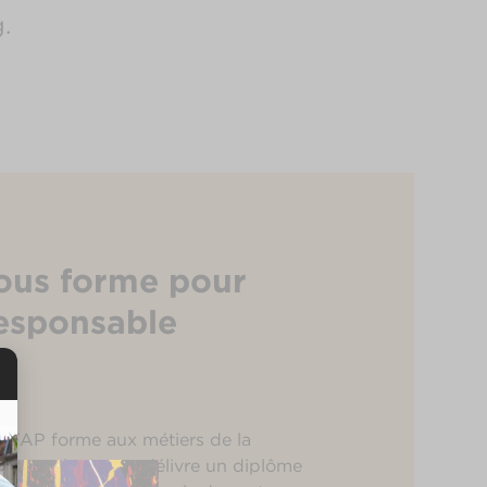
.
ous forme pour
responsable
g
’EFAP forme aux métiers de la
du marketing et délivre un diplôme