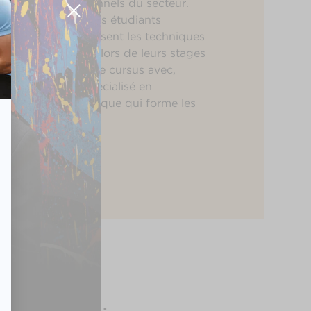
 et par les professionnels du secteur.
s de formation, nos étudiants
ndamentaux, maîtrisent les techniques
ettant à l’épreuve lors de leurs stages
ui jalonnent tout le cursus avec,
nant, un MBA spécialisé en
marketing stratégique qui forme les
es marketing.