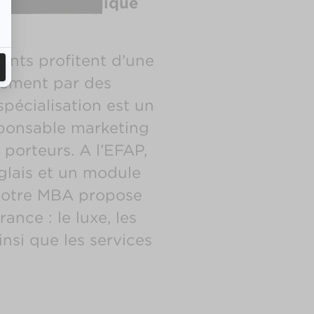
eting Stratégique
ants profitent d’une
vement par des
pécialisation est un
sponsable marketing
porteurs. A l’EFAP,
glais et un module
, notre MBA propose
nce : le luxe, les
nsi que les services