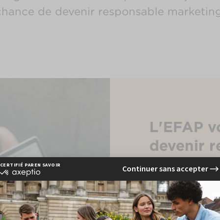
chance de devenir responsable marketing
L'EFAP v
devenir 
marketin
Depuis toujours, l
communication et 