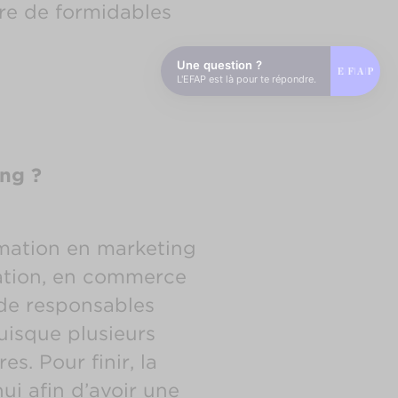
fre de formidables
Une question ?
L'EFAP est là pour te répondre.
ng ?
rmation en marketing
tion, en commerce
 de responsables
uisque plusieurs
s. Pour finir, la
ui afin d’avoir une