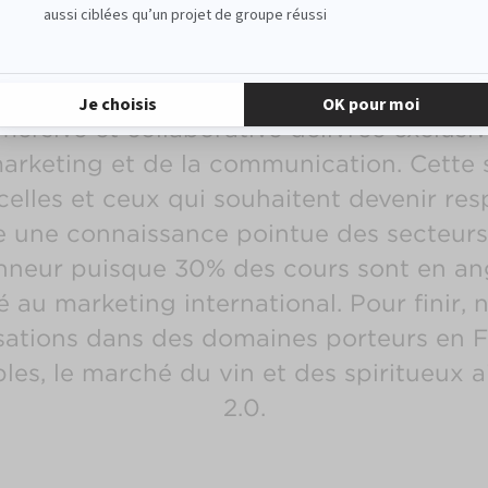
 MBA spécialisé Communication et Mark
re année d’hyperspécialisation, nos étudi
ersive et collaborative délivrée exclusi
arketing et de la communication. Cette s
celles et ceux qui souhaitent devenir re
 une connaissance pointue des secteurs 
’honneur puisque 30% des cours sont en an
é au marketing international. Pour finir
isations dans des domaines porteurs en Fra
les, le marché du vin et des spiritueux ai
2.0.