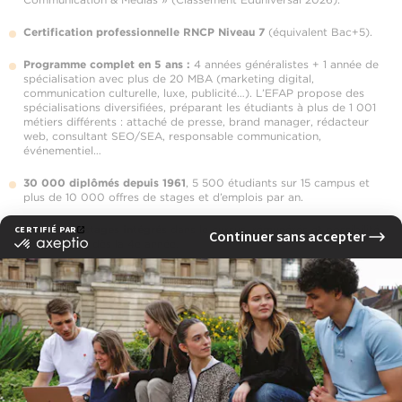
Certification professionnelle RNCP Niveau 7
(équivalent Bac+5).
Programme complet en 5 ans :
4 années généralistes + 1 année de
spécialisation avec plus de 20 MBA (marketing digital,
communication culturelle, luxe, publicité…). L’EFAP propose des
spécialisations diversifiées, préparant les étudiants à plus de 1 001
métiers différents : attaché de presse, brand manager, rédacteur
web, consultant SEO/SEA, responsable communication,
événementiel…
30 000 diplômés depuis 1961
, 5 500 étudiants sur 15 campus et
plus de 10 000 offres de stages et d’emplois par an.
21 mois de stages intégrés
dans le cursus, rémunérés et possibilité
d’alternance dès la 4e année.