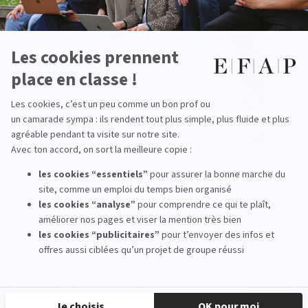
La pédagogie de l’EFAP repose sur
l’immersion et l’expérience terrain : challenges
étudiants, événements avec des entreprises
partenaires et projets concrets. Parmi eux, la
Big Battle
est un temps fort du cursus :
"La Big Battle nous plonge vraiment dans le
bain du monde du travail. Ça nous permet de
rencontrer des professionnels qui peuvent
nous donner les meilleures clés pour aller plus
loin. Et c'est un challenge qu'on peut vraiment
mettre en avant sur nos CV, dans les