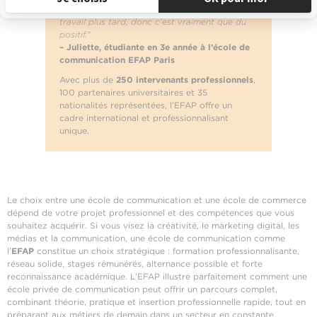
entretiens pour des stages ou même pour un
travail plus tard, donc c'est vraiment que du
positif."
– Juliette, étudiante en 3e année à l’école de
communication EFAP Paris
Avec plus de
250 intervenants professionnels
,
100 partenaires universitaires et 35
nationalités représentées, l’EFAP offre un
cadre international et professionnalisant
unique.
Le choix entre une école de communication et une école de commerce
dépend de votre projet professionnel et des compétences que vous
souhaitez acquérir. Si vous visez la créativité, le marketing digital, les
médias et la communication, une école de communication comme
l’
EFAP
constitue un choix stratégique : formation professionnalisante,
réseau solide, stages rémunérés, alternance possible et forte
reconnaissance académique. L’EFAP illustre parfaitement comment une
école privée de communication peut offrir un parcours complet,
combinant théorie, pratique et insertion professionnelle rapide, tout en
préparant aux métiers de demain dans un secteur en constante