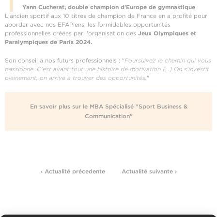
Yann Cucherat, double champion d'Europe de gymnastique
L'ancien sportif aux 10 titres de champion de France en a profité pour
aborder avec nos EFAPiens, les formidables opportunités
professionnelles créées par l'organisation des
Jeux Olympiques et
Paralympiques de Paris 2024.
Son conseil à nos futurs professionnels : "
Poursuivez le chemin qui vous
passionne. C'est avant tout une histoire de motivation [...] On s'investit
pleinement, on arrive à trouver des opportunités.
"
En savoir plus sur le MBA Spécialisé "Sport Business &
Communication"
‹ Actualité précedente
Actualité suivante ›