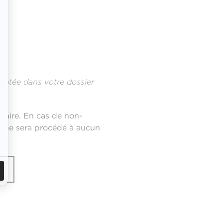
eptée dans votre dossier
caire. En cas de non-
 il ne sera procédé à aucun
E