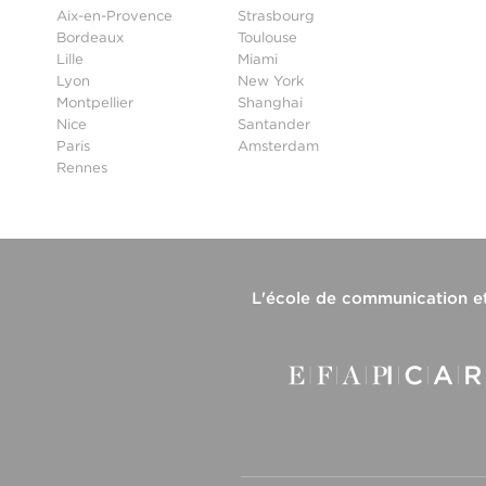
Aix-en-Provence
Strasbourg
Bordeaux
Toulouse
Lille
Miami
Lyon
New York
Montpellier
Shanghai
Nice
Santander
Paris
Amsterdam
Rennes
L'
école de communication e