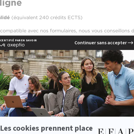
ligne
lidé
(équivalent 240 crédits ECTS)
compatible avec nos formulaires, nous vous conseillons d'u
Mozilla Firefox
,
Internet Explorer
,
Opera
.
ature en ligne pour nos MBA médiation culturelle à Strasbo
il dans l'encart ci-dessous. Attention à l'orthographe de 
ur de frappe, espace, etc.
l'espace de candidature et remplir le formulaire d'inscrip
ourse est obligatoire pour les étudiants boursiers -
les au
).
ialisé communication EFAP Strasbourg (niveau Bac+5), p
e, telles que :
 d'identité