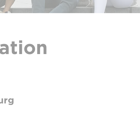
ation
urg