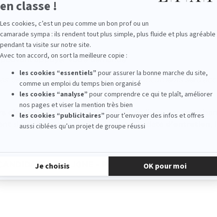
n
 obtenus
jusqu'alors
ation
 pouvant appuyer votre demande
pas de scan, une photographie de vos documents sera acc
rs classique
s'effectue directement en ligne par carte ban
nt signalé à moins de 7 jours avant la date
d'entretien
,
CANDIDATER EN LIGNE - PARCOURS EN ALTERNANC