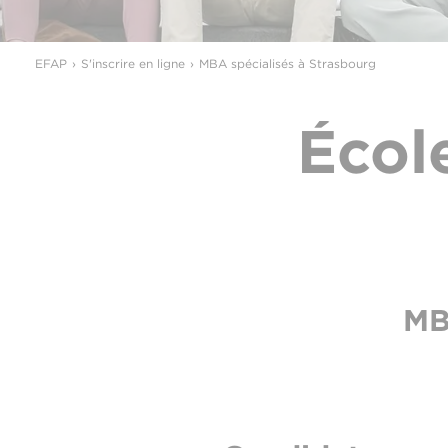
EFAP
S'inscrire en ligne
MBA spécialisés à Strasbourg
Écol
MB