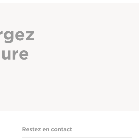
rgez
hure
Restez en contact